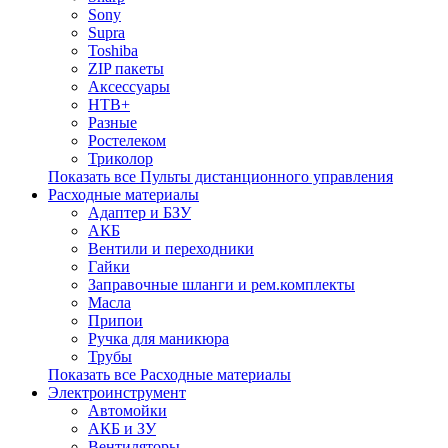
Sony
Supra
Toshiba
ZIP пакеты
Аксессуары
НТВ+
Разные
Ростелеком
Триколор
Показать все Пульты дистанционного управления
Расходные материалы
Адаптер и БЗУ
АКБ
Вентили и переходники
Гайки
Заправочные шланги и рем.комплекты
Масла
Припои
Ручка для маникюра
Трубы
Показать все Расходные материалы
Электроинструмент
Автомойки
АКБ и ЗУ
Вентиляторы