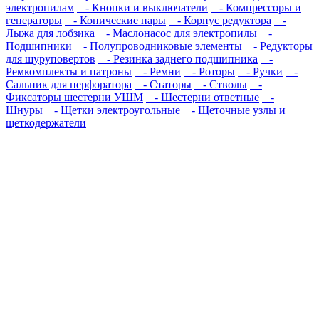
электропилам
- Кнопки и выключатели
- Компрессоры и
генераторы
- Конические пары
- Корпус редуктора
-
Лыжа для лобзика
- Маслонасос для электропилы
-
Подшипники
- Полупроводниковые элементы
- Редукторы
для шуруповертов
- Резинка заднего подшипника
-
Ремкомплекты и патроны
- Ремни
- Роторы
- Ручки
-
Сальник для перфоратора
- Статоры
- Стволы
-
Фиксаторы шестерни УШМ
- Шестерни ответные
-
Шнуры
- Щетки электроугольные
- Щеточные узлы и
щеткодержатели