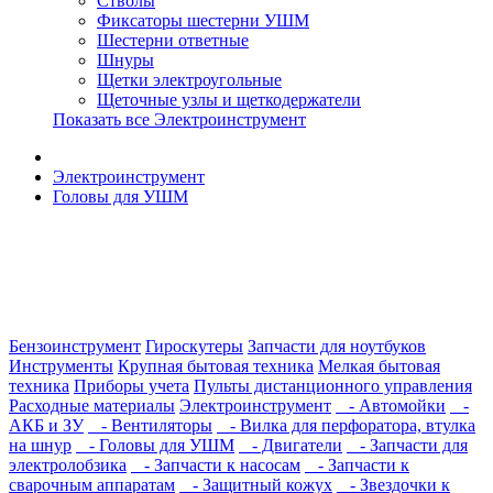
Стволы
Фиксаторы шестерни УШМ
Шестерни ответные
Шнуры
Щетки электроугольные
Щеточные узлы и щеткодержатели
Показать все Электроинструмент
Электроинструмент
Головы для УШМ
Бензоинструмент
Гироскутеры
Запчасти для ноутбуков
Инструменты
Крупная бытовая техника
Мелкая бытовая
техника
Приборы учета
Пульты дистанционного управления
Расходные материалы
Электроинструмент
- Автомойки
-
АКБ и ЗУ
- Вентиляторы
- Вилка для перфоратора, втулка
на шнур
- Головы для УШМ
- Двигатели
- Запчасти для
электролобзика
- Запчасти к насосам
- Запчасти к
сварочным аппаратам
- Защитный кожух
- Звездочки к