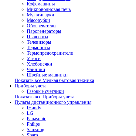
Кофемашины
Микроволновая печь
Мультиварки
Мясорубки
Обогреватели
Парогенераторы
Пылесосы
Телевизоры
Термопоты
Термопредохранители
Утюги
Хлебопечки
Чайники
Швейные машинки
Показать все Мелкая бытовая техника
Приборы учета
Газовые счетчики
Показать все Приборы учета
Пульты дистанционного управления
IHandy
LG
Panasonic
Philips
Samsung
Sharp