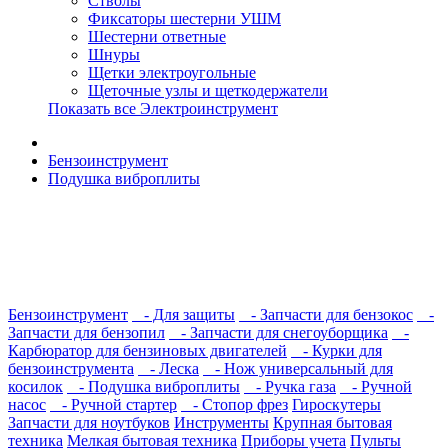
Стволы
Фиксаторы шестерни УШМ
Шестерни ответные
Шнуры
Щетки электроугольные
Щеточные узлы и щеткодержатели
Показать все Электроинструмент
Бензоинструмент
Подушка виброплиты
Бензоинструмент
- Для защиты
- Запчасти для бензокос
-
Запчасти для бензопил
- Запчасти для снегоуборщика
-
Карбюратор для бензиновых двигателей
- Курки для
бензоинструмента
- Леска
- Нож универсальный для
косилок
- Подушка виброплиты
- Ручка газа
- Ручной
насос
- Ручной стартер
- Стопор фрез
Гироскутеры
Запчасти для ноутбуков
Инструменты
Крупная бытовая
техника
Мелкая бытовая техника
Приборы учета
Пульты