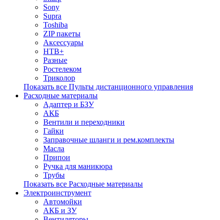
Sony
Supra
Toshiba
ZIP пакеты
Аксессуары
НТВ+
Разные
Ростелеком
Триколор
Показать все Пульты дистанционного управления
Расходные материалы
Адаптер и БЗУ
АКБ
Вентили и переходники
Гайки
Заправочные шланги и рем.комплекты
Масла
Припои
Ручка для маникюра
Трубы
Показать все Расходные материалы
Электроинструмент
Автомойки
АКБ и ЗУ
Вентиляторы