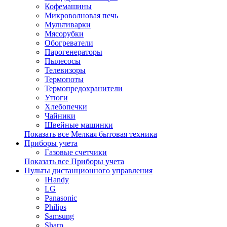
Кофемашины
Микроволновая печь
Мультиварки
Мясорубки
Обогреватели
Парогенераторы
Пылесосы
Телевизоры
Термопоты
Термопредохранители
Утюги
Хлебопечки
Чайники
Швейные машинки
Показать все Мелкая бытовая техника
Приборы учета
Газовые счетчики
Показать все Приборы учета
Пульты дистанционного управления
IHandy
LG
Panasonic
Philips
Samsung
Sharp